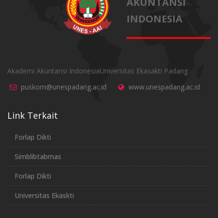
AKUNTANSI
INDONESIA
Akademi Akuntansi IndonesiaUniversitas Ekasakti Padang
puskom@unespadang.ac.id
www.unespadang.ac.id
Link Terkait
Forlap Dikti
Simblibtabmas
Forlap Dikti
Universitas Ekaskti